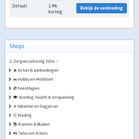
Default
1.4%
Bekijk de aanbieding
korting
Shops
⚠️ Zorgverzekering 2026 ✅
🔥 Acties & aanbiedingen
🚗 Hobby en Mobiliteit
🎁 Feestdagen
🍽️ Voeding, health & ontspanning
✈️ Vakantie en Dagjes uit
👚 Kleding
📚 Kranten & Bladen
📲 Telecom & Nuts