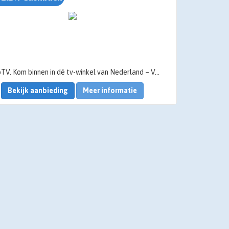
HelloTV. Kom binnen in dé tv-winkel van Nederland – Voorheen PlatteTV
Bekijk aanbieding
Meer informatie