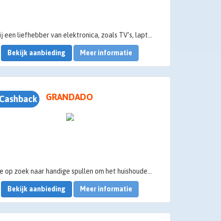
Ben jij een liefhebber van elektronica, zoals TV’s, laptops, wasmachines en koelkasten, smartphones en tablets? Dan shop je vast graag bij Expert en dat doe je natuurlijk het liefst met korting. Dankzij Spaaractief.nl kun je altijd online winkelen bij Expert met korting door middel van cashback. We leggen je graag uit hoe Expert cashback precies werkt.
Bekijk aanbieding
Meer informatie
GRANDADO
Cashback
Ben je op zoek naar handige spullen om het huishouden net een beetje makkelijker te maken? Winkel dan naar hartelust op Grandado met korting door middel van cashback! Bij Grandado vind je alles dat je nodig hebt voor een praktisch leven, van wandklokken tot batterijen en van compressiekousen tot auto sleutelhangers. We leggen je graag uit hoe je altijd bij Grandado kunt winkelen met korting door middel van cashback.
Bekijk aanbieding
Meer informatie