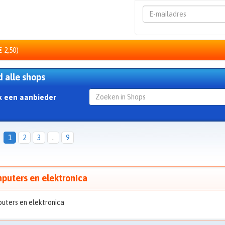
Emailadres
€ 2,50)
d alle shops
k een aanbieder
1
2
3
..
9
puters en elektronica
uters en elektronica