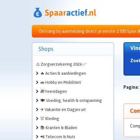
Ontvang bij aanmelding direct je eerste 2.500 Spex (
Vin
Shops
Zoe
⚠️ Zorgverzekering 2026 ✅
🔥 Acties & aanbiedingen
🚗 Hobby en Mobiliteit
Pagina:
🎁 Feestdagen
🍽️ Voeding, health & ontspanning
✈️ Vakantie en Dagjes uit
Com
👚 Kleding
Comp
📚 Kranten & Bladen
📲 Telecom & Nuts