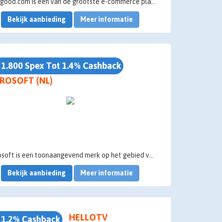
Banggood.com is één van de grootste e-commerce platformen in China. Hun doel is het geven van de beste deals voor kwaliteitsproducten met een hoge service en goede prijzen.
Bekijk aanbieding
Meer informatie
 1.800 Spex Tot 1.4% Cashback
ROSOFT (NL)
Microsoft is een toonaangevend merk op het gebied van software, denk bijvoorbeeld aan de verschillende Microsoft apps op Windows systemen: Outlook, Word, PowerPoint en Microsoft Teams. Zowel zakelijk als privé wordt er wereldwijd veel gebruikgemaakt van Microsoft producten. Ben je op zoek naar een Microsoft product, dan is korting of Microsoft cashback altijd mooi meegenomen. We vertellen je meer hierover.
Bekijk aanbieding
Meer informatie
HELLOTV
 1.2% Cashback