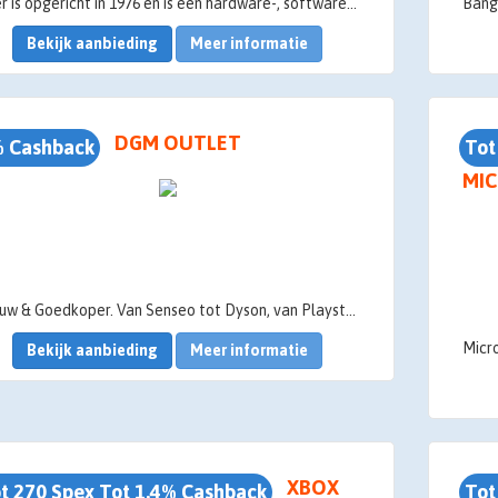
Acer is opgericht in 1976 en is een hardware-, software- en servicebedrijf dat zich richt op het onderzoeken, ontwerpen en verkopen van innovatieve producten. Daarnaast biedt het marketing en ondersteuning voor al die innovatieve producten die het leven van mensen verbeteren. Het productaanbod van Acer omvat pc's, monitoren, beamers, en wearables.
Bekijk aanbieding
Meer informatie
DGM OUTLET
 Cashback
Tot
MIC
Nieuw & Goedkoper. Van Senseo tot Dyson, van Playstation tot JBL. Van Tenson tot The North Face, van Polaroid tot Guess. Wij hebben alles! Dit zijn nieuwe artikelen met eventueel een verpakking die licht beschadigd is. Nieuw & Goedkoper dus.
Bekijk aanbieding
Meer informatie
XBOX
t 270 Spex Tot 1.4% Cashback
Tot