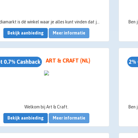
Mediamarkt is dé winkel waar je alles kunt vinden dat je nodig hebt voor je huishouden. Of het nu gaat om films, muziek of elektronica, Mediamarkt heeft een breed aanbod. Hoe prettig is het als je kunt winkelen bij Mediamarkt met korting door middel van cashback? Spaaractief.nl maakt het mogelijk! Hoe dat precies werkt, lees je op deze pagina. Bonprix korting via cashback: hoe werkt het?
Bekijk aanbieding
Meer informatie
ART & CRAFT (NL)
t 0.7% Cashback
2% 
Welkom bij Art & Craft.
Bekijk aanbieding
Meer informatie