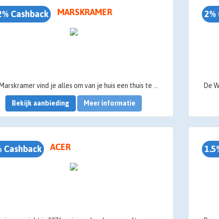
MARSKRAMER
2% Cashback
2% 
Bij Marskramer vind je alles om van je huis een thuis te maken – van keukengerei en huishoudelijke producten tot woonaccessoires en speelgoed, allemaal onder één dak!
Bekijk aanbieding
Meer informatie
ACER
 Cashback
1.5