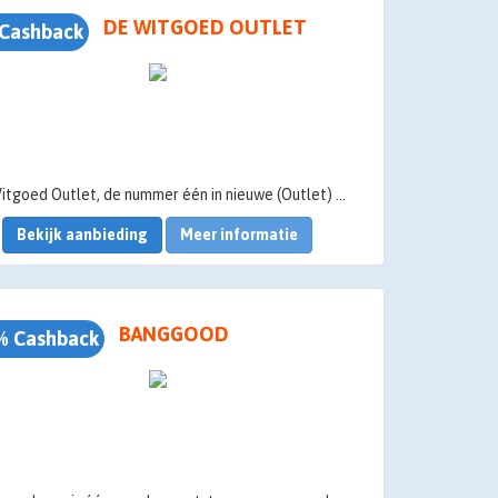
DE WITGOED OUTLET
Cashback
De Witgoed Outlet, de nummer één in nieuwe (Outlet) en Tweedekans witgoed en consumenten elektronica. Producten met lichte krasje/deukje en scherp geprijsd. Voor 23.00 uur besteld, de volgende werkdag in huis. Gratis bezorging en montage.
Bekijk aanbieding
Meer informatie
BANGGOOD
% Cashback