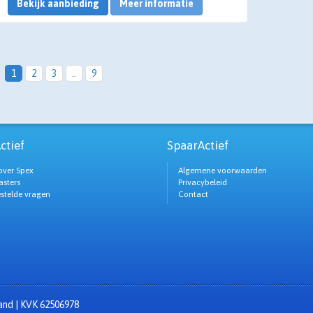
Bekijk aanbieding
Meer informatie
1
2
3
..
9
ctief
SpaarActief
over Spex
Algemene voorwaarden
sters
Privacybeleid
estelde vragen
Contact
zand | KVK 62506978