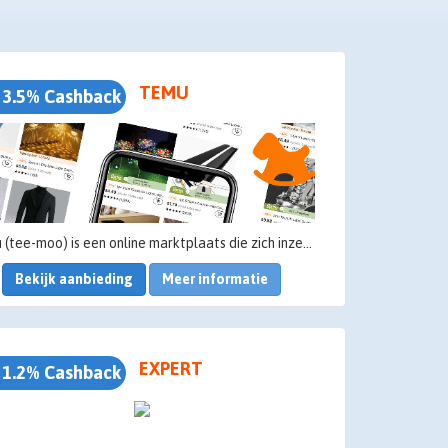
TEMU
 3.5% Cashback
Temu (tee-moo) is een online marktplaats die zich inzet om betaalbare kwaliteitsproducten aan te bieden, zodatu uw dromen kunnen verwezenlijken in een inclusieve omgeving.
Bekijk aanbieding
Meer informatie
EXPERT
 1.2% Cashback