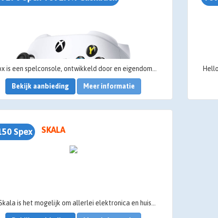
Xbox is een spelconsole, ontwikkeld door en eigendom van Microsoft. De spelconsole is geschikt voor aansluiting op een televisie of ander beeldscherm. Xbox biedt realistische graphics voor games. De online gamingservice van Xbox gaf Microsoft al vroeg een voordeel op de online gamemarkt en maakte het tot een sterke concurrent van andere spelconsoles. Wil je Xbox cashback en korting krijgen? We vertellen je graag meer.
Bekijk aanbieding
Meer informatie
SKALA
150 Spex
Bij Skala is het mogelijk om allerlei elektronica en huishoudelijke apparatuur te huren voor een laag maandbedrag!