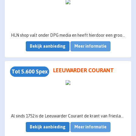
HLN shop valt onder DPG media en heeft hierdoor een groot netwerk aan publiciteit en media kanalen. HLN is dé meest gelezen nieuwsbron in Vlaanderen en HLN shop koppelt zijn producten dan ook veelal met redactie.
Bekijk aanbieding
Meer informatie
LEEUWARDER COURANT
Tot 5.600 Spex
Al sinds 1752 is de Leeuwarder Courant de krant van Friesland. Lc.nl brengt 24/7 betrouwbaar nieuws, achtergronden, commentaren en columns. In tekst, maar ook in beeld en geluid.
Bekijk aanbieding
Meer informatie