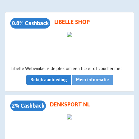
LIBELLE SHOP
0.8% Cashback
Libelle Webwinkel is de plek om een ticket of voucher met korting te kopen van de leukste attractieparken, dierentuinen, sauna's en hotels. Libelle Webwinkel heeft in de meeste gevallen de scherpste prijs door exclusieve deals. Daarnaast zijn er veel verschillende soorten producten met korting te vinden in de shop.
Bekijk aanbieding
Meer informatie
DENKSPORT NL
2% Cashback