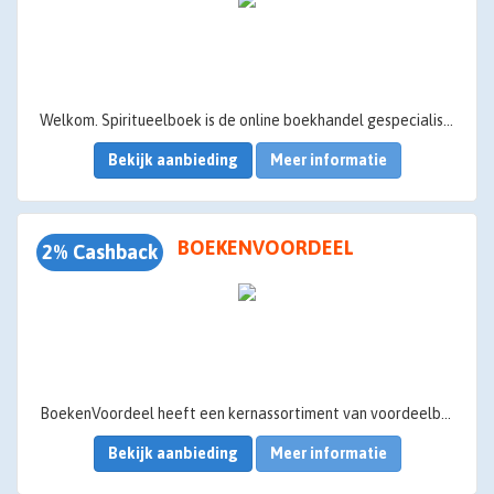
Welkom. Spiritueelboek is de online boekhandel gespecialiseerd in spirituele boeken. Levering in Nederland en België. Met meer dan 6000 boeken in spiritualiteit zijn zij de #1 webshop van Nederland en België.
Bekijk aanbieding
Meer informatie
BOEKENVOORDEEL
2% Cashback
BoekenVoordeel heeft een kernassortiment van voordeelboeken in diverse hoofdgenres als romans, thrillers, reis-, kinder-, cadeauboeken en nog veel meer. Verder beschikken bijna alle BoekenVoordeel winkels in Nederland en België over een FRS Shop in Shop formule, wat inhoudt dat elke winkel het beste van het Free Record Shop assortiment op de winkelvloer presenteert.
Bekijk aanbieding
Meer informatie