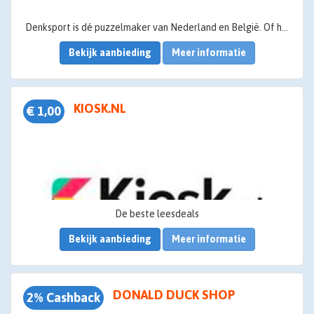
Denksport is dé puzzelmaker van Nederland en België. Of het nu gaat om beeld-, taal- of logische puzzels: Denksport heeft ze allemaal en op elk niveau. Alleen of samen, puzzelen kun je altijd en overal.
Bekijk aanbieding
Meer informatie
KIOSK.NL
€ 1,00
De beste leesdeals
Bekijk aanbieding
Meer informatie
vind je op Kiosk.nl
Tijdschriften en kranten voor de hele familie
DONALD DUCK SHOP
2% Cashback