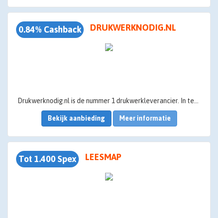
DRUKWERKNODIG.NL
0.84% Cashback
Drukwerknodig.nl is de nummer 1 drukwerkleverancier. In tegenstelling tot veel concurrenten heeft Drukwerknodig.nl de productie van het drukwerk volledig in eigen beheer. Hierdoor kan Drukwerknodig.nl snel leveren en de kwaliteit waarborgen.
Bekijk aanbieding
Meer informatie
LEESMAP
Tot 1.400 Spex