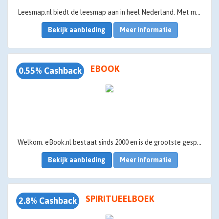
Leesmap.nl biedt de leesmap aan in heel Nederland. Met meer dan 50.000 abonnees is leesmap.nl de grootste leesmap organisatie van Nederland. Hierdoor kun je gemakkelijk weekbladen uittesten om te kijken welk weekblad goed bij je past. Zo weet je ook of je een abonnement wilt afsluiten.
Bekijk aanbieding
Meer informatie
EBOOK
0.55% Cashback
Welkom. eBook.nl bestaat sinds 2000 en is de grootste gespecialiseerde ebookwinkel van Nederland.
Bekijk aanbieding
Meer informatie
SPIRITUEELBOEK
2.8% Cashback