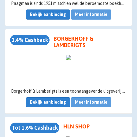
Paagman is sinds 1951 misschien wel de beroemdste boekhandel en kantoorboekhandel van Nederland. Vanuit 3 winkels en online bieden we een assortiment aan van 150.000+ producten die direct uit voorraad leverbaar zijn.
Bekijk aanbieding
Meer informatie
BORGERHOFF &
1.4% Cashback
LAMBERIGTS
Borgerhoff & Lamberigts is een toonaangevende uitgeverij die zich toelegt op het uitgeven van boeken die inspireren, informeren en vermaken. Ons aanbod aan titels is zeer divers en omvat lifestyle- en persoonlijke ontwikkelingsboeken, spannende thrillers, meeslepende romans, boeken over sport en actualiteit, en nog veel meer. We geloven dat lezen een krachtige tool is voor persoonlijke groei en ontwikkeling. Daarom bieden we onze lezers boeken aan die hen helpen om hun leven te verbeteren op verschillende gebieden, zoals gezondheid, relaties, carrière en spiritualiteit. In ons huis vind je onder meer Sandra Bekkari, Toni Coppers, Servaas Bingé, Steven Laureys, Fleur van Groningen, Nina Mouton, de volksjury en vele andere.
Bekijk aanbieding
Meer informatie
HLN SHOP
Tot 1.6% Cashback