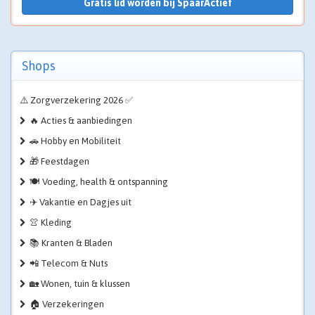
Gratis lid worden bij SpaarActief
Shops
⚠️ Zorgverzekering 2026 ✅
🔥 Acties & aanbiedingen
🚗 Hobby en Mobiliteit
🎁 Feestdagen
🍽️ Voeding, health & ontspanning
✈️ Vakantie en Dagjes uit
👚 Kleding
📚 Kranten & Bladen
📲 Telecom & Nuts
🏡 Wonen, tuin & klussen
🏠 Verzekeringen