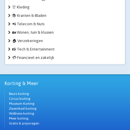
👚 Kleding
📚 Kranten & Bladen
📲 Telecom & Nuts
🏡 Wonen, tuin & klussen
🏠 Verzekeringen
📸 Tech & Entertainment
💳 Financieel en zakelijk
Korting & Meer
Beurs korting
Circus korting
Museum Korting
Zwembad korting
Wellness korting
Meer korting..
Gratis & prijsvragen