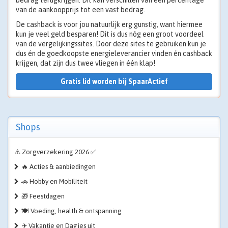
bedrag terugkrijgen. Dit kan verschillen van een percentage
van de aankoopprijs tot een vast bedrag.
De cashback is voor jou natuurlijk erg gunstig, want hiermee
kun je veel geld besparen! Dit is dus nóg een groot voordeel
van de vergelijkingssites. Door deze sites te gebruiken kun je
dus én de goedkoopste energieleverancier vinden én cashback
krijgen, dat zijn dus twee vliegen in één klap!
Gratis lid worden bij SpaarActief
Shops
⚠️ Zorgverzekering 2026 ✅
🔥 Acties & aanbiedingen
🚗 Hobby en Mobiliteit
🎁 Feestdagen
🍽️ Voeding, health & ontspanning
✈️ Vakantie en Dagjes uit